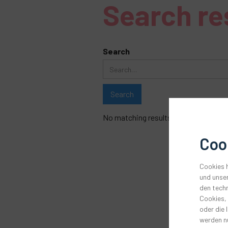
Search re
Search
No matching results.
Coo
Cookies h
und unser
den techn
Cookies,
oder die 
werden nu