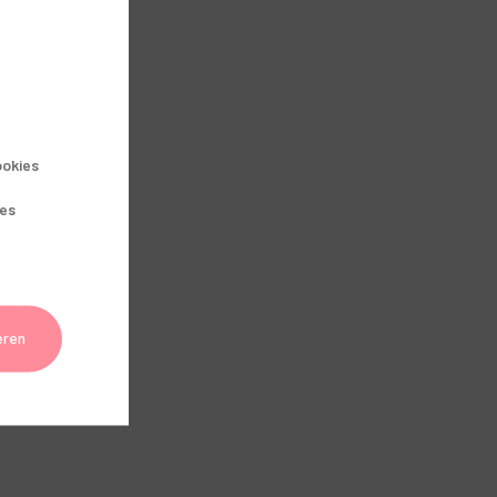
okies
ies
eren