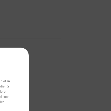
 bieten
die für
dere
 dienen
len,