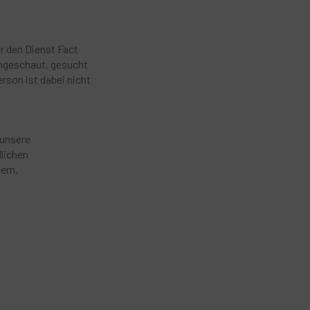
r den Dienst Fact
 angeschaut, gesucht
rson ist dabei nicht
 unsere
dlichen
ern.