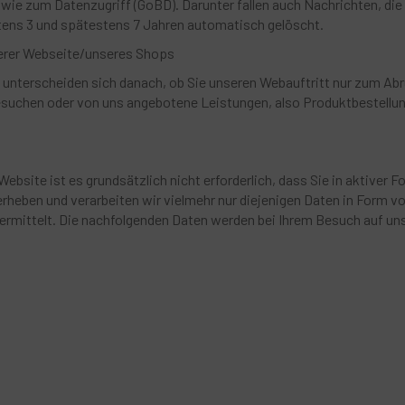
wie zum Datenzugriff (GoBD). Darunter fallen auch Nachrichten, die
tens 3 und spätestens 7 Jahren automatisch gelöscht.
erer Webseite/unseres Shops
unterscheiden sich danach, ob Sie unseren Webauftritt nur zum Abr
besuchen oder von uns angebotene Leistungen, also Produktbestellu
ebsite ist es grundsätzlich nicht erforderlich, dass Sie in aktiver F
rheben und verarbeiten wir vielmehr nur diejenigen Daten in Form 
übermittelt. Die nachfolgenden Daten werden bei Ihrem Besuch auf u