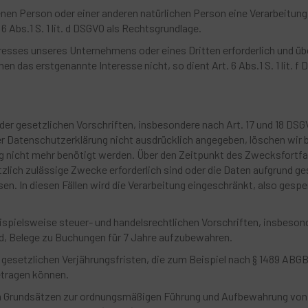
fenen Person oder einer anderen natürlichen Person eine Verarbeitung
 Abs.1 S. 1 lit. d DSGVO als Rechtsgrundlage.
teresses unseres Unternehmens oder eines Dritten erforderlich und ü
n das erstgenannte Interesse nicht, so dient Art. 6 Abs.1 S. 1 lit. f 
der gesetzlichen Vorschriften, insbesondere nach Art. 17 und 18 DSG
r Datenschutzerklärung nicht ausdrücklich angegeben, löschen wir 
g nicht mehr benötigt werden. Über den Zeitpunkt des Zwecksfortfa
zlich zulässige Zwecke erforderlich sind oder die Daten aufgrund ge
 In diesen Fällen wird die Verarbeitung eingeschränkt, also gesper
spielsweise steuer- und handelsrechtlichen Vorschriften, insbesond
nd, Belege zu Buchungen für 7 Jahre aufzubewahren.
n gesetzlichen Verjährungsfristen, die zum Beispiel nach § 1489 ABGB 
betragen können.
den Grundsätzen zur ordnungsmäßigen Führung und Aufbewahrung von