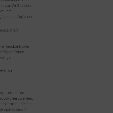
rist von 24 Stunden
gt, Ihre
f. einen möglichen
.
gespeichert:
sere Hausbank oder
er Speditionen
weilige
tfolio zu
g Interesse an
rotokolliert werden.
in erster Linie der
ach spätestens 7