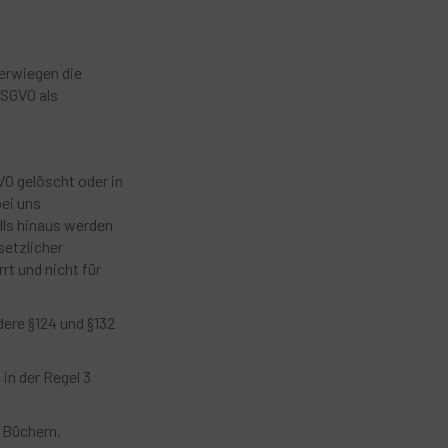
berwiegen die
DSGVO als
VO gelöscht oder in
bei uns
lls hinaus werden
setzlicher
rt und nicht für
ere §124 und §132
in der Regel 3
 Büchern,