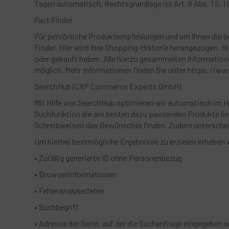
Tagen automatisch. Rechtsgrundlage ist Art. 6 Abs. 1 S. 1 l
Fact Finder
Für persönliche Produktempfehlungen und um Ihnen die b
Finder. Hier wird Ihre Shopping-Historie herangezogen. H
oder gekauft haben. Alle hierzu gesammelten Information
möglich. Mehr Informationen finden Sie unter https://ww
SearchHub (CXP Commerce Experts GmbH)
Mit Hilfe von SearchHub optimieren wir automatisch im H
Suchfunktion die am besten dazu passenden Produkte lief
Schreibweisen das Gewünschte finden. Zudem unterschei
Um hierbei bestmögliche Ergebnisse zu erzielen erheben w
• Zufällig generierte ID ohne Personenbezug
• Browserinformationen
• Fehleranalysedaten
• Suchbegriff
• Adresse der Seite, auf der die Suchanfrage eingegeben 