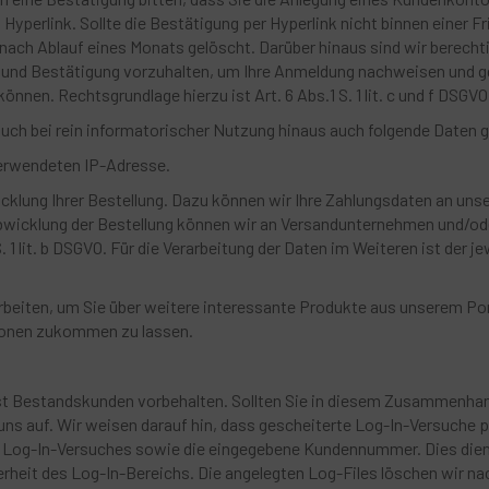
 Hyperlink. Sollte die Bestätigung per Hyperlink nicht binnen einer F
ach Ablauf eines Monats gelöscht. Darüber hinaus sind wir berechti
und Bestätigung vorzuhalten, um Ihre Anmeldung nachweisen und gg
nen. Rechtsgrundlage hierzu ist Art. 6 Abs.1 S. 1 lit. c und f DSGVO
uch bei rein informatorischer Nutzung hinaus auch folgende Daten 
verwendeten IP-Adresse.
cklung Ihrer Bestellung. Dazu können wir Ihre Zahlungsdaten an un
Abwicklung der Bestellung können wir an Versandunternehmen und/od
. 1 lit. b DSGVO. Für die Verarbeitung der Daten im Weiteren ist der je
beiten, um Sie über weitere interessante Produkte aus unserem Por
tionen zukommen zu lassen.
st Bestandskunden vorbehalten. Sollten Sie in diesem Zusammenhan
ns auf. Wir weisen darauf hin, dass gescheiterte Log-In-Versuche p
es Log-In-Versuches sowie die eingegebene Kundennummer. Dies dient 
herheit des Log-In-Bereichs. Die angelegten Log-Files löschen wir n