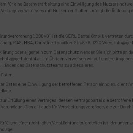
rn für eine Datenverarbeitung eine Einwilligung des Nutzers notwen
Vertragsverhältnisses mit Nutzern enthalten, erfolgt die Änderung 
.
Grundverordnung („DSGVO“) ist die GERL Dental GmbH, vertreten durc
ändig, MAS, MBA, Christine-Touaillon-Straße 9, 1220 Wien, info@gerl
klärung oder allgemein zum Datenschutz wenden Sie sich bitte an d
hutz@gerl-dental.at. Im Übrigen verweisen wir auf unsere Angabe
zu Händen des Datenschutzteams zu adressieren.
 Daten
aten eine Einwilligung der betroffenen Person einholen, dient Art. 6
dlage.
ur Erfüllung eines Vertrages, dessen Vertragspartei die betroffene 
echtsgrundlage. Dies gilt auch für Verarbeitungsvorgänge, die zur Durc
füllung einer rechtlichen Verpflichtung erforderlich ist, der unser
undlage.