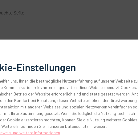
suchte Seite
r von Ihnen abgerufenen Internetseiten überhaupt zu ermöglichen, zu
ots. In diesem Zusammenhang verarbeitete personenbezogene Date
kie-Einstellungen
Servern gelöscht.
t einer Internetseite gemäß Art. 6 Abs.1 S. 1 S.1 lit. f DSGVO zwing
elfen uns, Ihnen die bestmögliche Nutzererfahrung auf unserer Webseite zu
n und die Stabilität und Sicherheit zu gewährleisten.
e Kommunikation relevanter zu gestalten. Diese Website benutzt Cookies, 
ischen Betrieb der Website erforderlich sind und stets gesetzt werden. An
 die den Komfort bei Benutzung dieser Website erhöhen, der Direktwerbung
zwingend erforderlich, dass Sie sich registrieren. Die Verarbeitung
Interaktion mit anderen Websites und sozialen Netzwerken vereinfachen sol
 auf Grundlage von Art. 6 Abs.1 S. 1 lit. b DSGVO. Die Verarbeitung vo
r mit Ihrer Zustimmung gesetzt. Wenn Sie lediglich die Nutzung technisch
S. 1 lit. a DSGVO.
ger Cookie akzeptieren möchten, können Sie die Nutzung weiterer Cookies
gespeichert, solange Sie auf unserer Website registriert sind und da
 Weitere Infos finden Sie in unseren Datenschutzhinweisen.
intergrund, dass wir ausschließlich Waren und Dienstleistungen an 
inweis und weitere Informationen