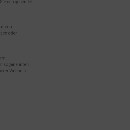
 Sie uns gesendet
uf von
ngen oder
orm
von sogenannten
nserer Webseite