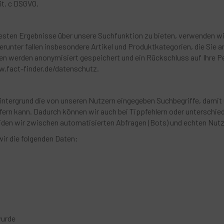
it. c DSGVO.
esten Ergebnisse über unsere Suchfunktion zu bieten, verwenden wi
ierunter fallen insbesondere Artikel und Produktkategorien, die Sie
en werden anonymisiert gespeichert und ein Rückschluss auf Ihre Pe
w.fact-finder.de/datenschutz.
intergrund die von unseren Nutzern eingegeben Suchbegriffe, damit
ern kann. Dadurch können wir auch bei Tippfehlern oder unterschie
den wir zwischen automatisierten Abfragen (Bots) und echten Nutz
ir die folgenden Daten:
wurde