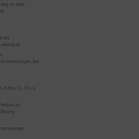
dig ist oder
der
h die
-dental.at
as
n im Impressum. Bei
 Abs.1 S. 1 lit. a
Person ist,
hführung
 Unternehmen