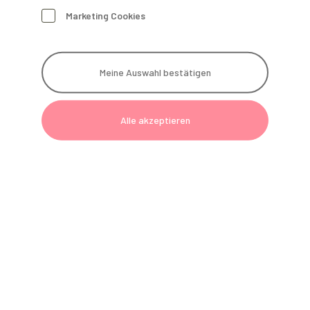
Marketing Cookies
DIGITAL
ECC statt RSA: Alles zur Umstellung
Meine Auswahl bestätigen
in der Telematikinfrastruktur
9.9.2025
Alle akzeptieren