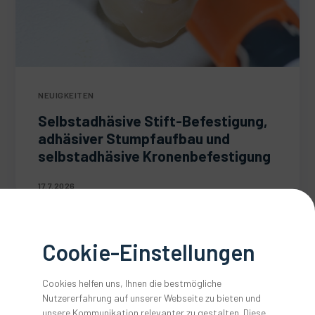
NEUIGKEITEN
Selbstadhäsive Stift-Befestigung,
adhäsiver Stumpfaufbau und
selbstadhäsive Kronenbefestigung
17.7.2026
Cookie-Einstellungen
Cookies helfen uns, Ihnen die bestmögliche
Nutzererfahrung auf unserer Webseite zu bieten und
unsere Kommunikation relevanter zu gestalten. Diese