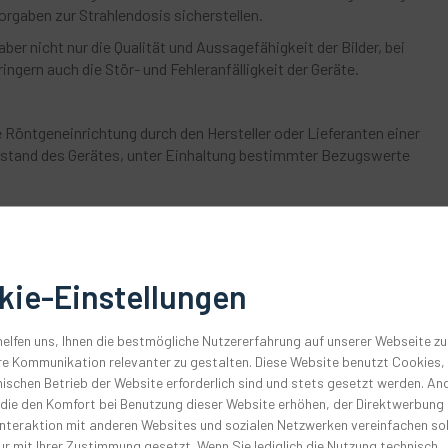
orgaben zur Strahlendosis sicherstellen.
er nicht nur die Qualität und Aussagefähigkeit der Bilder, bei
ngern auch die Stör- und Fehleranfälligkeit der Geräte.
 Röntgeneinrichtung durch den Hersteller oder Lieferanten einer
tand des Gerätes, unter Einhaltung bestimmter Bezugswerte
 Parameter der gesamten Bildkette, auf die Einhaltung der
raxis
kie-Einstellungen
, im Rahmen der Konstanzprüfung, an jedem Röntgengerät, die
önnen sich darum die Praxismitarbeiter:innen selbst kümmern, sofern
elfen uns, Ihnen die bestmögliche Nutzererfahrung auf unserer Webseite zu
schutz verfügen.
e Kommunikation relevanter zu gestalten. Diese Website benutzt Cookies, 
ischen Betrieb der Website erforderlich sind und stets gesetzt werden. An
ldempfängerdosis, durch einen Techniker durchzuführen.
 die den Komfort bei Benutzung dieser Website erhöhen, der Direktwerbung
Interaktion mit anderen Websites und sozialen Netzwerken vereinfachen sol
r mit Ihrer Zustimmung gesetzt. Wenn Sie lediglich die Nutzung technisch