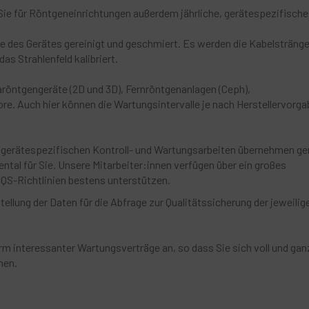
ie für Röntgeneinrichtungen außerdem jährliche, gerätespezifische
e des Gerätes gereinigt und geschmiert. Es werden die Kabelsträng
as Strahlenfeld kalibriert.
röntgengeräte (2D und 3D), Fernröntgenanlagen (Ceph),
re. Auch hier können die Wartungsintervalle je nach Herstellervorga
e gerätespezifischen Kontroll- und Wartungsarbeiten übernehmen ge
ntal für Sie. Unsere Mitarbeiter:innen verfügen über ein großes
QS-Richtlinien bestens unterstützen.
llung der Daten für die Abfrage zur Qualitätssicherung der jeweilig
rm interessanter Wartungsverträge an, so dass Sie sich voll und gan
nen.
.