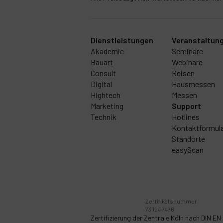
Dienstleistungen
Veranstaltun
Akademie
Seminare
Bauart
Webinare
Consult
Reisen
Digital
Hausmessen
Hightech
Messen
Marketing
Support
Technik
Hotlines
Kontaktformul
Standorte
easyScan
Zertifikatsnummer
73 104 7476
Zertifizierung der Zentrale Köln nach
DIN EN