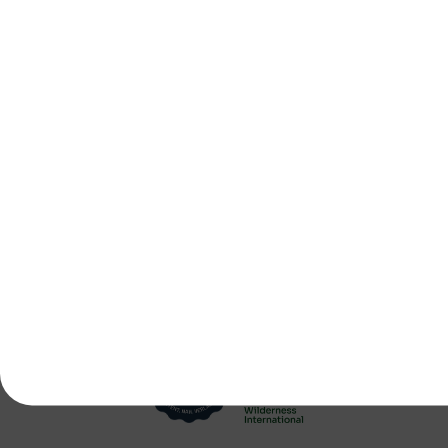
Service
Informationen
Newsletter
Zahlungsarten
Ratenzahlung
Versand
Feedback
Warenrücksendung
neu
Mein GERL.
Cookie-Hinweis
Cookie-Präferenzen
Zertifikatsnummer
73 104 7476
Zertifizierung der Zentrale Köln nach
DIN EN ISO 13485:2021
und
DIN EN ISO 14001:2015