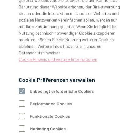
gesetzt werden. Andere Cookies, die den Komfort bei
Praxisgeräte!
Benutzung dieser Website erhöhen, der Direktwerbung
dienen oder die Interaktion mit anderen Websites und
sozialen Netzwerken vereinfachen sollen, werden nur
mit Ihrer Zustimmung gesetzt. Wenn Sie lediglich die
Nutzung technisch notwendiger Cookie akzeptieren
möchten, können Sie die Nutzung weiterer Cookies
ablehnen. Weitere Infos finden Sie in unseren
Tipps für die Wartung Ihrer Praxisgeräte!
Datenschutzhinweisen.
Cookie Hinweis und weitere Informationen
Nicht nur die Funktionstüchtigkeit Ihrer Behandlungsgeräte,
Röntgengeräte und Hygienegeräte ist entscheidend, sondern
auch die Praxisversorgung. Wenn der Kompressor oder die
Cookie Präferenzen verwalten
Sauganlage ausfallen, steht der Praxisalltag still.
Um das zu vermeiden, sollten Sie unbedingt die
Unbedingt erforderliche Cookies
Funktionsfähigkeit Ihrer Praxisversorgung im Auge behalten.
Performance Cookies
Dazu gehört vor allem, dass Sie die vorgeschriebenen,
regelmäßigen Wartungen und Prüfungen der Geräte
Funktionale Cookies
durchführen lassen.
Bei der Überprüfung merkt der Techniker sofort, ob
Marketing Cookies
Verschleißteile ausgetauscht werden müssen oder sonstige