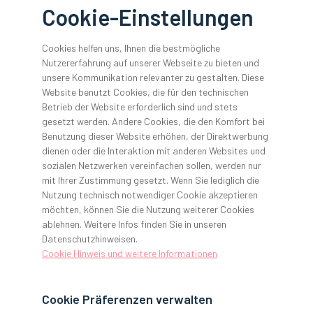
Traumpraxis
Cookie-Einstellungen
Cookies helfen uns, Ihnen die bestmögliche
Nutzererfahrung auf unserer Webseite zu bieten und
unsere Kommunikation relevanter zu gestalten. Diese
Website benutzt Cookies, die für den technischen
Betrieb der Website erforderlich sind und stets
Am Ende ging alles ganz schnell... in kurzer Zeit wurden alle
gesetzt werden. Andere Cookies, die den Komfort bei
Verträge unterzeichnet und nach rund drei Monaten saß ich
Benutzung dieser Website erhöhen, der Direktwerbung
das erste Mal am Behandlungsstuhl in meiner eigenen Praxis.
dienen oder die Interaktion mit anderen Websites und
Aber mein Weg dahin war äußerst steinig! Insgesamt
sozialen Netzwerken vereinfachen sollen, werden nur
zweieinhalb Jahre war ich auf der Suche nach einer
mit Ihrer Zustimmung gesetzt. Wenn Sie lediglich die
geeigneten Praxis und hatte mit einigen Enttäuschungen zu
Nutzung technisch notwendiger Cookie akzeptieren
kämpfen.
möchten, können Sie die Nutzung weiterer Cookies
ablehnen. Weitere Infos finden Sie in unseren
Dabei hatte ich mich sehr intensiv auf das Thema Gründung
Datenschutzhinweisen.
vorbereitet – mich mit betriebswirtschaftlichen Aspekten,
Cookie Hinweis und weitere Informationen
QM und Marketing auseinandergesetzt. In sämtlichen
Praxisbörsen war ich zu Hause. Ich annoncierte selbst und
ging wahrlich Klinken putzen. Das hatte ich mir deutlich
Cookie Präferenzen verwalten
einfacher vorgestellt.