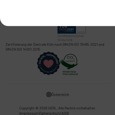
Cookie-Präferenzen
Zertifikatsnummer
73 104 7476
Zertifizierung der Zentrale Köln nach
DIN EN ISO 13485:2021
und
DIN EN ISO 14001:2015
Österreich
Copyright ©
2026 GERL. Alle Rechte vorbehalten.
Impressum
Datenschutz
AGB