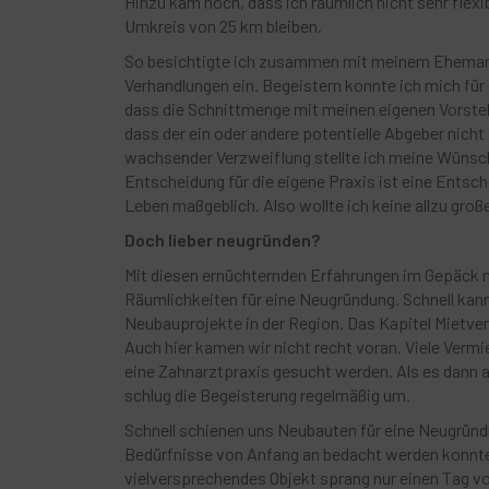
Hinzu kam noch, dass ich räumlich nicht sehr flexib
Umkreis von 25 km bleiben.
So besichtigte ich zusammen mit meinem Ehemann e
Verhandlungen ein. Begeistern konnte ich mich für 
dass die Schnittmenge mit meinen eigenen Vorstell
dass der ein oder andere potentielle Abgeber nich
wachsender Verzweiflung stellte ich meine Wünsch
Entscheidung für die eigene Praxis ist eine Entsc
Leben maßgeblich. Also wollte ich keine allzu gr
Doch lieber neugründen?
Mit diesen ernüchternden Erfahrungen im Gepäck m
Räumlichkeiten für eine Neugründung. Schnell kann
Neubauprojekte in der Region. Das Kapitel Mietv
Auch hier kamen wir nicht recht voran. Viele Vermie
eine Zahnarztpraxis gesucht werden. Als es dann a
schlug die Begeisterung regelmäßig um.
Schnell schienen uns Neubauten für eine Neugründ
Bedürfnisse von Anfang an bedacht werden konnten.
vielversprechendes Objekt sprang nur einen Tag v