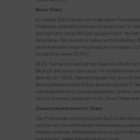
Neuer Glanz
Im Januar 2021 startete ich in den alten Praxisräu
Probleme, schließlich konnte ich bereits auf 14 Ja
durchgeführt und großzügig "ausgemistet". Im Feb
renovieren. Den Grundriss haben wir beibehalten.
einen komplett neuen Hygieneraum, ein neues Lich
installierten unser CEREC.
GERL. Dental und speziell das Team aus Berlin um
Blick für das Ganze überzeugt. Im Vorfeld hörten w
aber nix an." GERL. Dental hingegen hat uns mit e
der betriebswirtschaftlichen Bewertung über IT üb
unkompliziert eine Lösung angeboten. Und bei unser
fand im Corona-Lockdown statt. Diese Phase war 
Zusammenwachsen im Team
Das Praxisteam und ich nutzten die Zeit der Renov
setzten wir uns während der Renovierung zusamme
kennen zu lernen. Mittlerweile sind wir gut im Be
renovierten, hellen Räumlichkeiten Spaß.