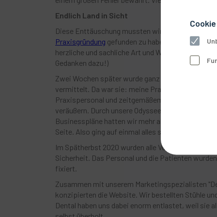
Endlich Land in Sicht
Cookie
Diese Enttäuschung mussten wir erst einmal verda
Unb
Praxisgründung
gefunden zu haben, der allumfassen
herzliche und sachliche Art und Weise. (Anmerkung
Fun
Gedanken dazu!)
Zwei Wochen später wurde ganz klassisch durch d
vermittelt. Da war sie: meine Praxis zur Übernahm
Praxispersonal und zeitgemäßem Konzept! Die Abge
veräußern. Durch unsere Odyssee hatten wir alles N
Businesspläne hatten wir mehr als einen geschrieb
Seite. Also ging auf einmal alles sehr schnell.
Im Spätherbst 2020 wurden alle Verträge angestoß
Sicherheit. Das Personal und die Patienten wurden
fixiert.
Zusammen mit unserem Marketingspezialisten "Der
konzipierten die Website. Wir bestellten Stühle un
Dental haben uns dabei enorm entlastet, weil sie 
selbst überholt.