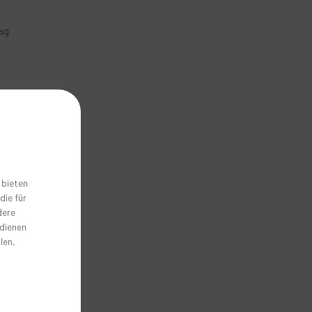
ag
 bieten
die für
nd
dere
 dienen
len,
.