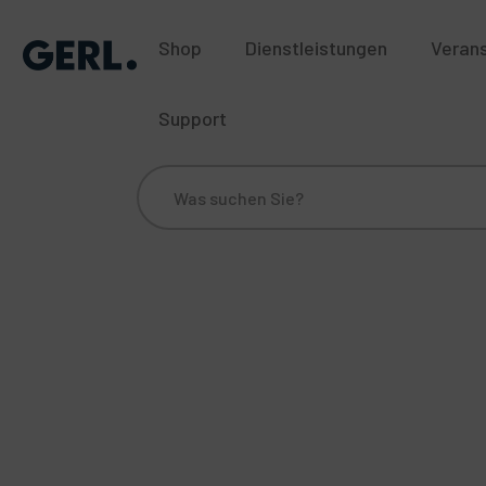
Shop
Dienstleistungen
Veran
Support
Über uns
Standorte
Blog
Historie
Nac