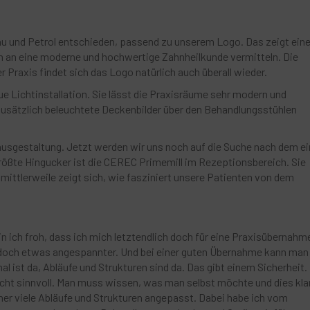
au und Petrol entschieden, passend zu unserem Logo. Das zeigt ein
h an eine moderne und hochwertige Zahnheilkunde vermitteln. Die
 Praxis findet sich das Logo natürlich auch überall wieder.
e Lichtinstallation. Sie lässt die Praxisräume sehr modern und
zusätzlich beleuchtete Deckenbilder über den Behandlungsstühlen
sausgestaltung. Jetzt werden wir uns noch auf die Suche nach dem ei
ößte Hingucker ist die CEREC Primemill im Rezeptionsbereich. Sie
 mittlerweile zeigt sich, wie fasziniert unsere Patienten von dem
bin ich froh, dass ich mich letztendlich doch für eine Praxisübernahm
9 doch etwas angespannter. Und bei einer guten Übernahme kann man
al ist da, Abläufe und Strukturen sind da. Das gibt einem Sicherheit.
nicht sinnvoll. Man muss wissen, was man selbst möchte und dies kla
her viele Abläufe und Strukturen angepasst. Dabei habe ich vom