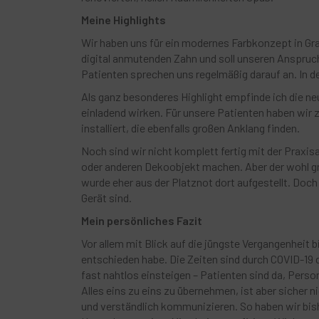
Meine Highlights
Wir haben uns für ein modernes Farbkonzept in Gr
digital anmutenden Zahn und soll unseren Anspruc
Patienten sprechen uns regelmäßig darauf an. In der
Als ganz besonderes Highlight empfinde ich die neu
einladend wirken. Für unsere Patienten haben wir 
installiert, die ebenfalls großen Anklang finden.
Noch sind wir nicht komplett fertig mit der Praxi
oder anderen Dekoobjekt machen. Aber der wohl gr
wurde eher aus der Platznot dort aufgestellt. Doch
Gerät sind.
Mein persönliches Fazit
Vor allem mit Blick auf die jüngste Vergangenheit 
entschieden habe. Die Zeiten sind durch COVID-1
fast nahtlos einsteigen – Patienten sind da, Person
Alles eins zu eins zu übernehmen, ist aber sicher 
und verständlich kommunizieren. So haben wir bis