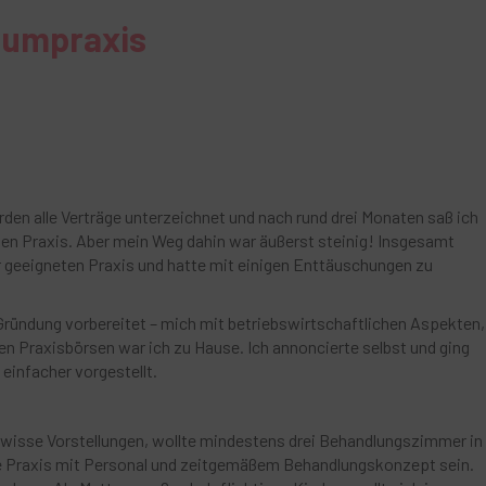
aumpraxis
urden alle Verträge unterzeichnet und nach rund drei Monaten saß ich
nen Praxis. Aber mein Weg dahin war äußerst steinig! Insgesamt
r geeigneten Praxis und hatte mit einigen Enttäuschungen zu
Gründung vorbereitet – mich mit betriebswirtschaftlichen Aspekten,
n Praxisbörsen war ich zu Hause. Ich annoncierte selbst und ging
 einfacher vorgestellt.
ewisse Vorstellungen, wollte mindestens drei Behandlungszimmer in
ge Praxis mit Personal und zeitgemäßem Behandlungskonzept sein.