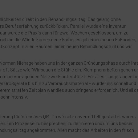
mlichkeiten direkt in den Behandlungsalltag. Das gelang ohne
hre Berufserfahrung zurückblicken. Parallel wurde eine Inventur
ruar wurde die Praxis dann für zwei Wochen geschlossen, um zu
 Doch an die Wände kamen neue Farbe, es gab einen neuen Fußboden,
tkonzept in allen Räumen, einen neuen Behandlungsstuhl und wir
 Norman Niehage haben uns in der ganzen Gründungsphase durch ihr
ir oft Sätze wie "Wir bauen die Stühle ein. Klempnerarbeiten gehen u
inem hervorragenden Netzwerk unterstützt. Für alles – angefangen be
er Großgeräte bis hin zu Verbrauchsmaterial – wurde uns schnell und
em straffen Zeitplan war dies auch dringend erforderlich. Und all d
sehr intensiv.
ierung für intensives QM. Da wir sehr unvermittelt gestartet waren,
n, um Prozesse zu besprechen, zu definieren und um uns besser
handlungsalltag angekommen. Allen macht das Arbeiten in den frisch