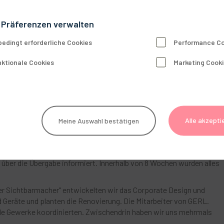
 Präferenzen verwalten
uen. Aber wir hatten das Gefühl endlich einen Partner zum Thema
edingt erforderliche Cookies
Performance Co
d und hochprofessionell an unserer Seite steht. Und all das auf ein
: Ich bekomme kein Geld für diese Worte – es sind meine ehrlichen
ktionale Cookies
Marketing Cook
ie KZV Land Brandenburg ein Praxisangebot zur Übernahme an mich
e mit drei Behandlungszimmern, in sehr guter Lage, mit
berin wollte aus persönlichen Gründen zeitnah ihre Praxis
otwendige bereits in der Schublade. Die Bank war auf uns eingestell
Alle akzepti
Meine Auswahl bestätigen
en und mit GERL. Dental hatten wir einen starken Partner an der
en. Die Bewertung durch GERL. Dental gab uns hier zusätzliche
 über die Übergabe informiert. Innerhalb von 8 Wochen wurden alles
 Sichtbarmacher" entwickelten wir das Corporate Design und
d Geräte und planten die Renovierung. Die Mitarbeiter von GERL.
alle Gewerke koordinierten. Zwischendrin haben wir uns mehrmals