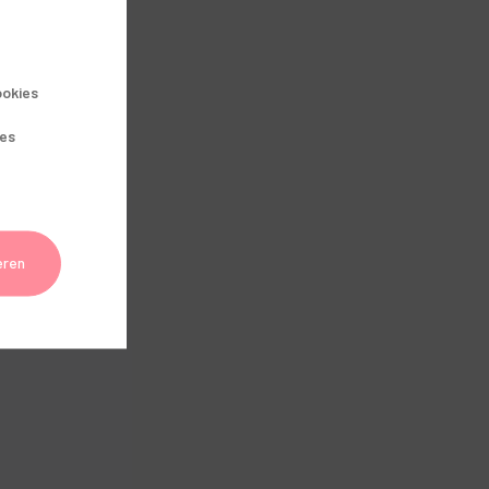
okies
e
ies
t,
eren