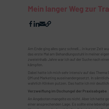
Mein langer Weg zur Tr
Am Ende ging alles ganz schnell... in kurzer Zeit w
das erste Mal am Behandlungsstuhl in meiner eige
zweieinhalb Jahre war ich auf der Suche nach eine
kämpfen.
Dabei hatte ich mich sehr intensiv auf das Thema 
QM und Marketing auseinandergesetzt. In sämtliche
wahrlich Klinken putzen. Das hatte ich mir deutlich
Verzweiflung im Dschungel der Praxisabgabe
An Angeboten mangelte es nicht. Aber ich hatte g
einer ansprechenden Lage. Es sollte eine lebendi