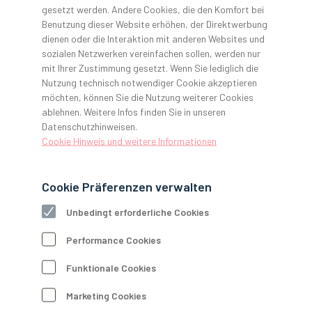
Bei GERL. erhalten Sie umfassende Unterstützung aus einer
gesetzt werden. Andere Cookies, die den Komfort bei
Hand. Unser Fokus liegt auf langfristigen Partnerschaften,
Benutzung dieser Website erhöhen, der Direktwerbung
und wir bieten ein vielseitiges Dienstleistungsspektrum, um
dienen oder die Interaktion mit anderen Websites und
Sie von der Gründung über Ihre gesamte
sozialen Netzwerken vereinfachen sollen, werden nur
Unternehmenslaufbahn bis hin zur Übergabe zu begleiten.
mit Ihrer Zustimmung gesetzt. Wenn Sie lediglich die
Nutzung technisch notwendiger Cookie akzeptieren
möchten, können Sie die Nutzung weiterer Cookies
Für eine erfolgreiche Unternehmensführung stehen Ihnen
ablehnen. Weitere Infos finden Sie in unseren
unsere Akademie, unser Architekturbüro, der Consulting-
Datenschutzhinweisen.
Bereich, unser eigenes Systemhaus für IT- und Hightech-
Cookie Hinweis und weitere Informationen
Produkte, unsere umfassende Technikexpertise sowie
unsere Marketingabteilung zur Seite.
Cookie Präferenzen verwalten
Unbedingt erforderliche Cookies
Performance Cookies
Funktionale Cookies
Marketing Cookies