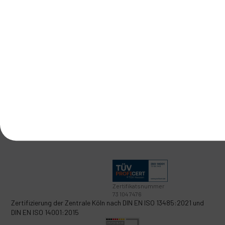
Labor
Standorte
Zähne
Blog
Angebote
Historie
Nachhaltigkeit
Karriere
Service
Informationen
Newsletter
Zahlungsarten
Ratenzahlung
Versand
Feedback
Warenrücksendung
neu
Mein GERL.
Cookie-Hinweis
Cookie-Präferenzen
Zertifikatsnummer
73 104 7476
Zertifizierung der Zentrale Köln nach
DIN EN ISO 13485:2021
und
DIN EN ISO 14001:2015