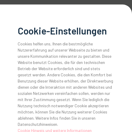
Wir verwirklichen Dental.
Cookie-Einstellungen
Gemeinsam konzipieren wir Ihre Praxis oder Ihr Labor.
Unser Team aus Architekt:innen, Innenarchitekt:innen,
Cookies helfen uns, Ihnen die bestmögliche
Planer:innen und Projektbetreuer:innen steht Ihnen von der
Nutzererfahrung auf unserer Webseite zu bieten und
ersten Idee bis zur erfolgreichen Umsetzung zur Seite. Wir
unsere Kommunikation relevanter zu gestalten. Diese
vereinen Design, Ästhetik und Funktionalität mit den
Website benutzt Cookies, die für den technischen
Betrieb der Website erforderlich sind und stets
baulichen Voraussetzungen und entwickeln gemeinsam mit
gesetzt werden. Andere Cookies, die den Komfort bei
Ihnen Ihre Praxis oder Ihr Labor der Zukunft.
Benutzung dieser Website erhöhen, der Direktwerbung
dienen oder die Interaktion mit anderen Websites und
sozialen Netzwerken vereinfachen sollen, werden nur
mit Ihrer Zustimmung gesetzt. Wenn Sie lediglich die
Nutzung technisch notwendiger Cookie akzeptieren
möchten, können Sie die Nutzung weiterer Cookies
ablehnen. Weitere Infos finden Sie in unseren
Datenschutzhinweisen.
Cookie Hinweis und weitere Informationen