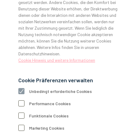
gesetzt werden. Andere Cookies, die den Komfort bei
GERL. gehört zu den führenden Dentaldepots der Branche
Benutzung dieser Website erhöhen, der Direktwerbung
und wird seit mehr als 100 Jahren in 3. Generation als
dienen oder die Interaktion mit anderen Websites und
Familienunternehmen geführt. Rund 900 Mitarbeitende zählt
sozialen Netzwerken vereinfachen sollen, werden nur
die GERL. Familie – bundesweit vertreten an 26 Standorten in
mit Ihrer Zustimmung gesetzt. Wenn Sie lediglich die
Deutschland, Österreich und den Niederlanden. Werden Sie
Nutzung technisch notwendiger Cookie akzeptieren
Teil der Familie und lernen Sie uns kennen!
möchten, können Sie die Nutzung weiterer Cookies
ablehnen. Weitere Infos finden Sie in unseren
Datenschutzhinweisen.
Cookie Hinweis und weitere Informationen
Cookie Präferenzen verwalten
Unbedingt erforderliche Cookies
Performance Cookies
Funktionale Cookies
Über Uns
Wir leben Dental.
Marketing Cookies
Seit 1911.