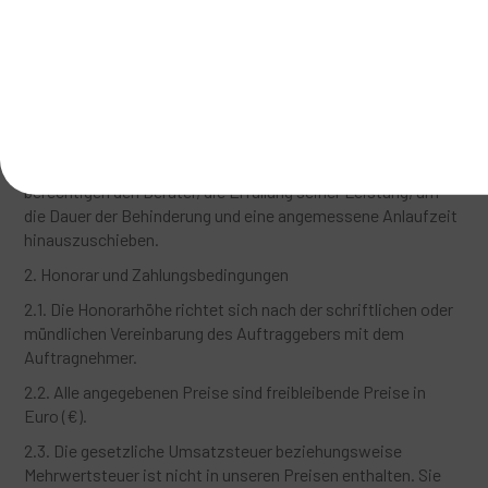
Mitteilung per E-Mail genügt der Schriftform.
1.4. Soll der Berater einen umfassenden schriftlichen Bericht,
insbesondere zur Vorlage an Dritte erstellen, muss dies vorab
gesondert vereinbart werden.
1.5. Ereignisse höherer Gewalt, die die Leistung wesentlich
erschweren oder zeitweilig unmöglich machen, oder
Behinderungen durch fehlende Mitwirkung des Kunden,
berechtigen den Berater, die Erfüllung seiner Leistung, um
die Dauer der Behinderung und eine angemessene Anlaufzeit
hinauszuschieben.
2. Honorar und Zahlungsbedingungen
2.1. Die Honorarhöhe richtet sich nach der schriftlichen oder
mündlichen Vereinbarung des Auftraggebers mit dem
Auftragnehmer.
2.2. Alle angegebenen Preise sind freibleibende Preise in
Euro (€).
2.3. Die gesetzliche Umsatzsteuer beziehungsweise
Mehrwertsteuer ist nicht in unseren Preisen enthalten. Sie