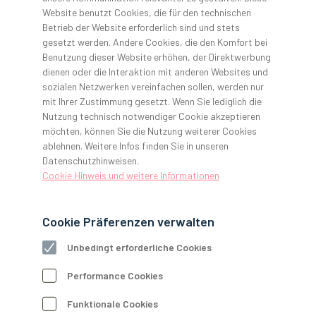
Website benutzt Cookies, die für den technischen
1.2. Mündliche Nebenabreden bestehen bei Vertragsabschluss
Betrieb der Website erforderlich sind und stets
nicht.
gesetzt werden. Andere Cookies, die den Komfort bei
1.3. Zukünftige Abreden bedürfen für ihre Wirksamkeit der
Benutzung dieser Website erhöhen, der Direktwerbung
Schriftform. Dies gilt auch für die Vereinbarung oder den
dienen oder die Interaktion mit anderen Websites und
Verzicht auf die hier bestimmte Schriftform. Der Kunde hat
sozialen Netzwerken vereinfachen sollen, werden nur
dafür Sorge zu tragen, dass die von ihm angegebenen
mit Ihrer Zustimmung gesetzt. Wenn Sie lediglich die
Kommunikationswege erreichbar sind.
Nutzung technisch notwendiger Cookie akzeptieren
möchten, können Sie die Nutzung weiterer Cookies
1.4. Entgegenstehende AGB des Kunden sind ungültig, es sei
ablehnen. Weitere Infos finden Sie in unseren
denn, diese werden vom uns ausdrücklich schriftlich
Datenschutzhinweisen.
anerkannt.
Cookie Hinweis und weitere Informationen
I. BESONDERE BESTIMMUNGEN FÜR DEN STATIONÄREN
Cookie Präferenzen verwalten
HANDEL UND ONLINE-SHOP
Unbedingt erforderliche Cookies
1. Warenpräsentation, Bestellung, Angaben zu Service- und
Dienstleistungen
Performance Cookies
1.1. Die Warenpräsentation über unseren
Funktionale Cookies
Vertriebsaußendienst, in unseren Katalogen und im GERL.