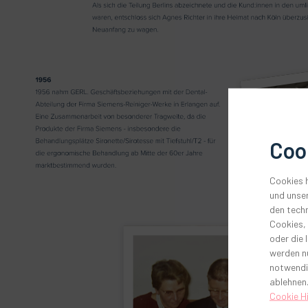
Coo
Cookies h
und unser
den techn
Cookies,
oder die 
werden nu
notwendi
ablehnen.
Cookie H