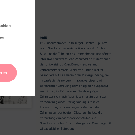
okies
ies
eren