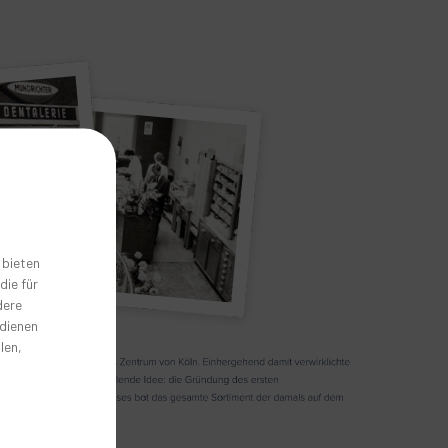
 bieten
die für
dere
 dienen
len,