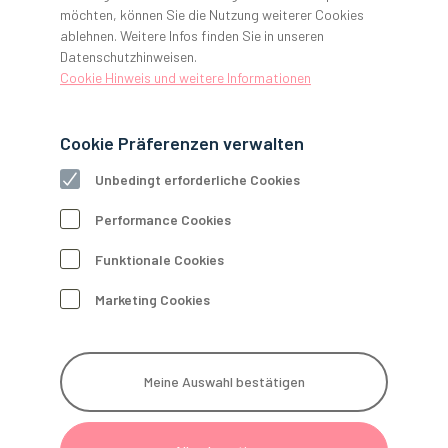
möchten, können Sie die Nutzung weiterer Cookies
ablehnen. Weitere Infos finden Sie in unseren
GERL. Newsletter
Datenschutzhinweisen.
Jetzt anmelden und Vorteile sichern!
Cookie Hinweis und weitere Informationen
Zur Newsletter-Anmeldung
Cookie Präferenzen verwalten
Unbedingt erforderliche Cookies
Schauen Sie auf unseren Social Media Kanälen
Performance Cookies
vorbei und folgen Sie uns.
Funktionale Cookies
Marketing Cookies
Alle Preise zzgl. Mehrwertsteuer. Verkauf nur an Unternehmer,
Meine Auswahl bestätigen
Gewerbetreibende, Freiberufler und öffentliche Institutionen nach
vorheriger Registrierung.