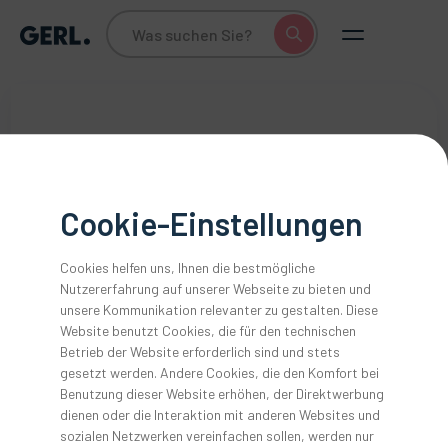
Cookie-Einstellungen
Cookies helfen uns, Ihnen die bestmögliche
Nutzererfahrung auf unserer Webseite zu bieten und
unsere Kommunikation relevanter zu gestalten. Diese
Mehr als ein Zeichen
Website benutzt Cookies, die für den technischen
Betrieb der Website erforderlich sind und stets
gesetzt werden. Andere Cookies, die den Komfort bei
In der heutigen Zeit sind die Anforderungen im täglichen
Benutzung dieser Website erhöhen, der Direktwerbung
Praxisalltag enorm gewachsen - neben medizinischer
dienen oder die Interaktion mit anderen Websites und
Exzellenz braucht es Organisationstalent, kontinuierliche
sozialen Netzwerken vereinfachen sollen, werden nur