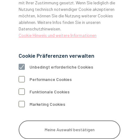
mit Ihrer Zustimmung gesetzt. Wenn Sie lediglich die
Fortbildung, rechtliche Sicherheit, modernste Technik und
Nutzung technisch notwendiger Cookie akzeptieren
Digitalisierung, sowie unternehmerisches Denken und
möchten, können Sie die Nutzung weiterer Cookies
Handeln, um den Praxisalltag zu meistern.
ablehnen. Weitere Infos finden Sie in unseren
Datenschutzhinweisen.
Dabei setzen Sie
Ihre Patientinnen und Patienten
an erste
Cookie Hinweis und weitere Informationen
Stelle und tun alles, um sie optimal zu behandeln.
Und wir setzen
Sie
an erste Stelle: Das ist unser GERL.
Versprechen.
Cookie Präferenzen verwalten
Unbedingt erforderliche Cookies
Behandlungseinheiten
Röntgen
Hygiene
Performance Cookies
Funktionale Cookies
Marketing Cookies
Service Hotline GERL. Technik
Meine Auswahl bestätigen