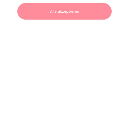
Montag bis Donnerstag 8:00 bis 17:00 Uhr
Alle akzeptieren
Freitag 8:00 bis 16:00 Uhr
Telefon: 0800 801090-7
E-Mail:
technik@gerl-dental.de
GERL. Newsletter
Jetzt anmelden und Vorteile sichern!
Zur Newsletter-Anmeldung