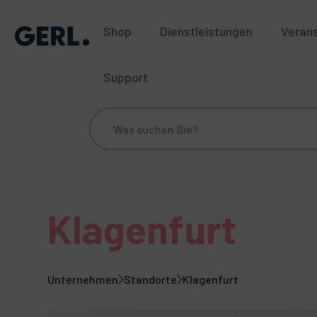
Shop
Dienstleistungen
Veran
Support
Über uns
Standorte
Blog
Historie
Nac
Klagenfurt
Unternehmen
Standorte
Klagenfurt