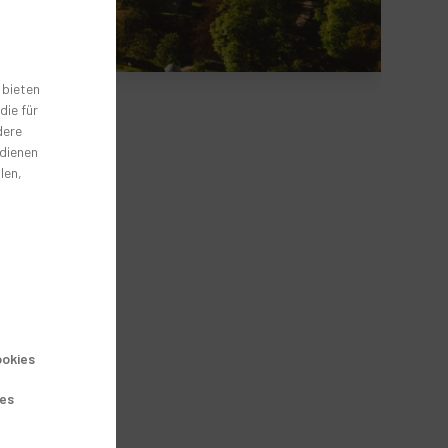
 bieten
die für
dere
 dienen
len,
okies
ies