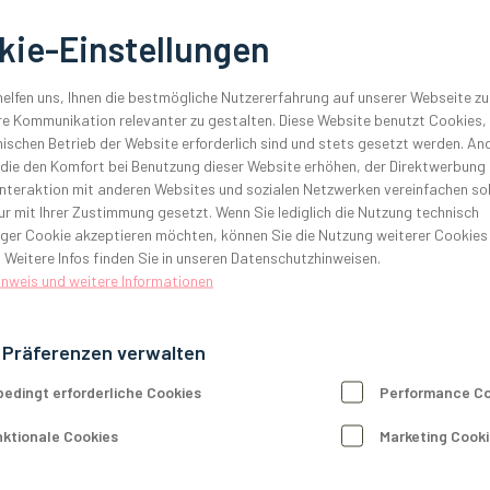
kie-Einstellungen
elfen uns, Ihnen die bestmögliche Nutzererfahrung auf unserer Webseite zu
Geschäftszeiten
e Kommunikation relevanter zu gestalten. Diese Website benutzt Cookies, 
Mo–Do: 8:00–17:00 Uhr
ischen Betrieb der Website erforderlich sind und stets gesetzt werden. An
Freitag: 8:00–13:00 Uhr
 die den Komfort bei Benutzung dieser Website erhöhen, der Direktwerbung
Ausstellungs- und Seminarräume:
Interaktion mit anderen Websites und sozialen Netzwerken vereinfachen sol
Jederzeit nach Vereinbarung
r mit Ihrer Zustimmung gesetzt. Wenn Sie lediglich die Nutzung technisch
ger Cookie akzeptieren möchten, können Sie die Nutzung weiterer Cookies
 Weitere Infos finden Sie in unseren Datenschutzhinweisen.
inweis und weitere Informationen
 Präferenzen verwalten
edingt erforderliche Cookies
Performance Co
ktionale Cookies
Marketing Cook