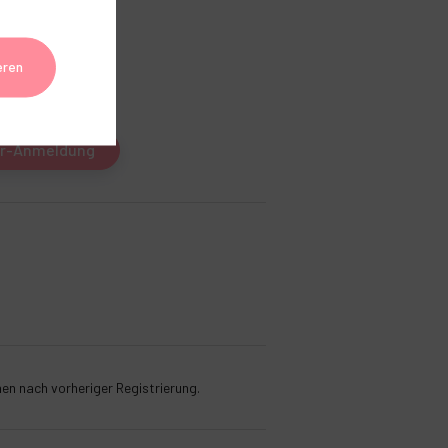
eren
 Vorteile sichern!
er-Anmeldung
nen nach vorheriger Registrierung.