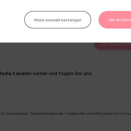
Alle akzepti
Meine Auswahl bestätigen
GERL. Newsletter
Jetzt anmelden und
Zur Newslett
edia Kanälen vorbei und folgen Sie uns.
r an Unternehmer, Gewerbetreibende, Freiberufler und öffentliche Institutio