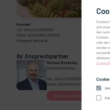
Coo
Cookies h
Kontakt
und unser
Tel.: 0043 (1) 93309330
den techn
Mobil: 0043 (676) 4730020
Cookies,
info@gerl-dental.at
oder die 
werden nu
notwendi
Ihr Ansprechpartner
ablehnen.
Michael Bständig
Cookie H
Geschäftsleitung
Cookie
Tel.: 0043 (1) 93309330
Mobil: 0043 (664) 46 17 940
Unb
Kontakt aufnehmen
Fun