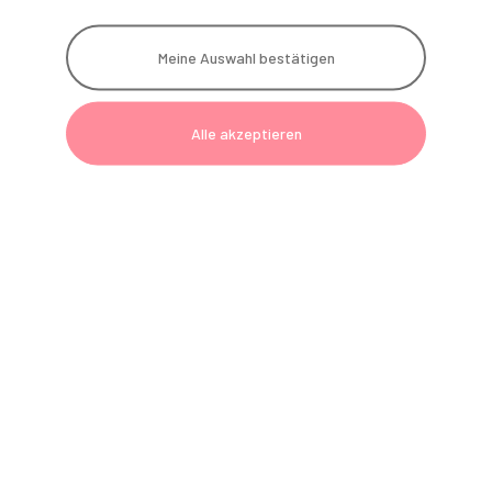
Instrumenten-Service
Meine Auswahl bestätigen
G
Geräte
Telefon:
0800 801090-6
Alle akzeptieren
E-Mail:
einrichtung@gerl-dental.de
Technik
Telefon:
0800 801090-7
E-Mail:
technik@gerl-dental.de
Fernwartung
Polster-Service
Reparatur-Service
Instrumenten-Service
Akademie
Telefon:
0800 801090-2
E-Mail:
akademie@gerl-dental.de