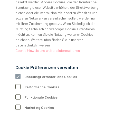
gesetzt werden. Andere Cookies, die den Komfort bei
Münzgasse 2
Benutzung dieser Website erhöhen, der Direktwerbung
04107 Leipzig
dienen oder die Interaktion mit anderen Websites und
sozialen Netzwerken vereinfachen sollen, werden nur
Regionaler Kontakt
mit Ihrer Zustimmung gesetzt. Wenn Sie lediglich die
Tel.: 0341 462587-0
Nutzung technisch notwendiger Cookie akzeptieren
Fax: 0341 462587-16
möchten, können Sie die Nutzung weiterer Cookies
ablehnen. Weitere Infos finden Sie in unseren
leipzig@gerl-dental.de
Datenschutzhinweisen.
WhatsApp: 0800 801090-1
Cookie Hinweis und weitere Informationen
Geschäftszeiten
Mo–Do: 8:00–17:00 Uhr
Cookie Präferenzen verwalten
Freitag: 8:00–16:00 Uhr
Ausstellungs- und Seminarräume:
Unbedingt erforderliche Cookies
Jederzeit nach Vereinbarung
Performance Cookies
Unsere Hotlines
Funktionale Cookies
M
Material
Telefon:
0800 801090-1
Marketing Cookies
E-Mail:
material@gerl-dental.de