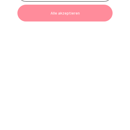
Alle akzeptieren
Service Hotline GERL. Technik
Montag bis Donnerstag 8:00 bis 17:00 Uhr
Freitag 8:00 bis 16:00 Uhr
Telefon: 0800 801090-7
E-Mail:
technik@gerl-dental.de
GERL. Newsletter
Jetzt anmelden und Vorteile sichern!