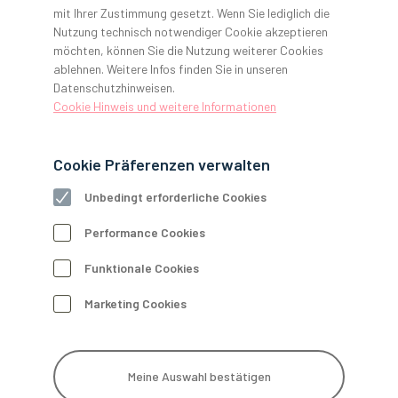
mit Ihrer Zustimmung gesetzt. Wenn Sie lediglich die
Nutzung technisch notwendiger Cookie akzeptieren
Sichern Sie sich jetzt volle Planungssicherheit für Ihre
möchten, können Sie die Nutzung weiterer Cookies
Zahnarztpraxis mit dem Technik-Rundum-SORGLOS-Paket
ablehnen. Weitere Infos finden Sie in unseren
von GERL. Unsere Flatrate deckt alle technischen
Datenschutzhinweisen.
Dienstleistungen ab – individuell auf Ihre Geräte abgestimmt,
Cookie Hinweis und weitere Informationen
mit gesetzeskonformen Prüfungen, Terminservice und sogar
einer Geld-zurück-Garantie bei Überzahlung.
Cookie Präferenzen verwalten
Keine versteckten Kosten
Unbedingt erforderliche Cookies
Inklusive Anfahrt, Arbeitszeit & Wartungskits
Performance Cookies
Persönliche Beratung direkt in Ihrer Praxis
Wartung und Prüfung von Röntgeneinrichtungen
Funktionale Cookies
Marketing Cookies
Kontaktformular
Download Flyer
Meine Auswahl bestätigen