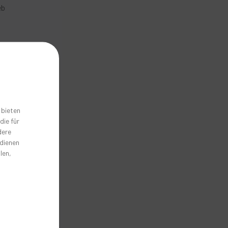
eb
 bieten
die für
dere
 dienen
len,