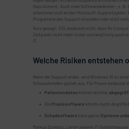
Dazu kommt: Auch viele Softwareanbieter – z. B.
orientieren sich an den Microsoft-Supportzyklen.
Programme den Support einstellen oder nicht mehr
Kurz gesagt: EOL bedeutet nicht, dass Ihr Compute
Zeitpunkt nicht mehr sicher und langfristig auch 
IT.
Welche Risiken entstehen 
Wenn der Support endet, wird Windows 10 zu einem
Schwachstellen gezielt aus. Für Praxen bedeutet 
Patientendaten
können leichter
abgegrif
Die
Praxissoftware
könnte durch Angriffe
Schadsoftware
kann ganze
Systeme unb
Markus Dziedzic, Leiter unseres IT-Systemhauses G