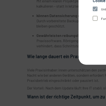
Cookie
Mit einem klaren Projektplan lassen sich In
kalkulieren – statt in letzter Minute teure 
Unb
können Datensicherung gewährleisten
Fun
Durch vorbereitete Backups und abgestimmte
bleiben geschützt.
Gewährleisten reibungslose Zusammena
Praxissoftware, Röntgengeräte und Netzwer
verhindert, dass Schnittstellen nach dem Upd
Wie lange dauert ein Praxis-Update?
Viele Praxisinhaber:innen unterschätzen den zeit
Nacht wie bei anderen Geräten, sondern erfordert P
Praxisbetrieb eingeschränkt oder pausiert ist.
Der Vorteil: Nach dem Update läuft Ihre IT stabil, 
Wann ist der richtige Zeitpunkt, um z