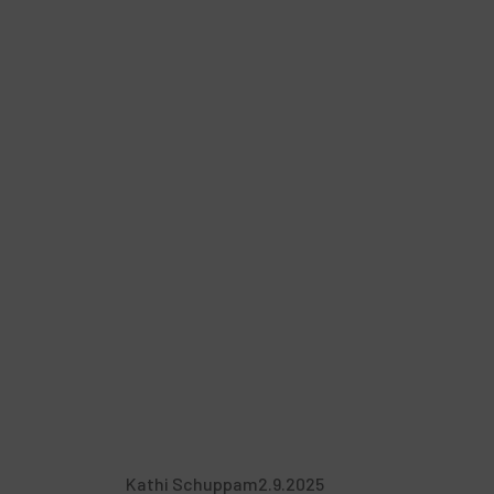
Kathi Schupp
am
2.9.2025