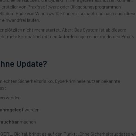
 Hersteller von Praxissoftware oder Bildgebungsprogrammen –
 Mit dem Ende von Windows 10 können also nach und nach auch dies
 einwandfrei laufen.
r plötzlich nicht mehr startet. Aber: Das System ist ab diesem
nicht mehr kompatibel mit den Anforderungen einer modernen Praxis-
ohne Update?
 echten Sicherheitsrisiko. Cyberkriminelle nutzen bekannte
das:
fen
werden
lahmgelegt
werden
rauchbar
machen
ERL. Digital, bringt es auf den Punkt: „Ohne Sicherheitsupdates wi