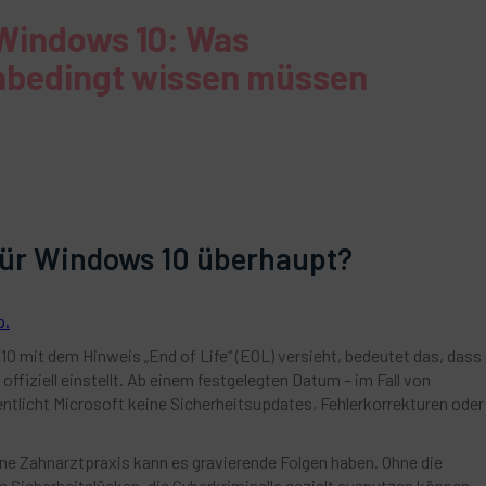
Windows 10: Was
unbedingt wissen müssen
für Windows 10 überhaupt?
p.
 mit dem Hinweis „End of Life“ (EOL) versieht, bedeutet das, dass
offiziell einstellt. Ab einem festgelegten Datum – im Fall von
entlicht Microsoft keine Sicherheitsupdates, Fehlerkorrekturen oder
eine Zahnarztpraxis kann es gravierende Folgen haben. Ohne die
 Sicherheitslücken, die Cyberkriminelle gezielt ausnutzen können.