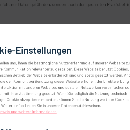
nn nicht nur Daten gefährden, sondern auch den gesamten Praxisbetri
t durchführen?
e eigenständig durchzuführen, sofern die Hardware nicht zu alt für
kie-Einstellungen
Ökosystem. Viele Geräte – von der Behandlungseinheit über
ng miteinander verknüpft.
elfen uns, Ihnen die bestmögliche Nutzererfahrung auf unserer Webseite zu
ysteme nicht mehr miteinander kommunizieren oder wichtige
e Kommunikation relevanter zu gestalten. Diese Website benutzt Cookies, 
ischen Betrieb der Website erforderlich sind und stets gesetzt werden. An
 die den Komfort bei Benutzung dieser Website erhöhen, der Direktwerbung
Interaktion mit anderen Websites und sozialen Netzwerken vereinfachen sol
ierter IT-Umstieg spart im Zweifel Zeit, Geld und Nerven, denn Sie:
r mit Ihrer Zustimmung gesetzt. Wenn Sie lediglich die Nutzung technisch
ger Cookie akzeptieren möchten, können Sie die Nutzung weiterer Cookies
 Weitere Infos finden Sie in unseren Datenschutzhinweisen.
ngen und reduziert die Zeit, in der Behandlungszimmer oder
inweis und weitere Informationen