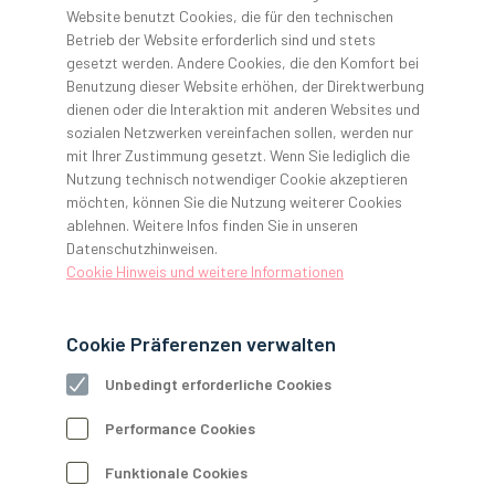
Website benutzt Cookies, die für den technischen
Betrieb der Website erforderlich sind und stets
gesetzt werden. Andere Cookies, die den Komfort bei
Benutzung dieser Website erhöhen, der Direktwerbung
dienen oder die Interaktion mit anderen Websites und
sozialen Netzwerken vereinfachen sollen, werden nur
DSGVO in der Zahnarztpraxis umsetzen
mit Ihrer Zustimmung gesetzt. Wenn Sie lediglich die
Seit 2018 bereitet die neue Datenschutzgrundverordnung
Nutzung technisch notwendiger Cookie akzeptieren
(DSGVO) vielen Praxisinhaber:innen Kopfzerbrechen. Häufig
möchten, können Sie die Nutzung weiterer Cookies
bestehen große Unsicherheiten darüber, wie Arbeitsabläufe
ablehnen. Weitere Infos finden Sie in unseren
angepasst werden müssen. Muss ich eine:n
Datenschutzhinweisen.
Datenschutzbeauftragte:n bestimmen? Muss ich baulich in
Cookie Hinweis und weitere Informationen
meiner Praxis etwas ändern? Was darf ich überhaupt
speichern? Welche Dokumente muss ich ausfüllen und
Cookie Präferenzen verwalten
bereithalten? Wir haben hier deshalb ein paar hilfreiche
Hinweise zusammengefasst, die die Einhaltung der DSGVO in
Unbedingt erforderliche Cookies
der Zahnarztpraxis erleichtern sollen.
Keine Zahnarztpraxis kommt nicht umhin, sich über die
Performance Cookies
Umsetzung und Dokumentation der DSGVO Gedanken zu
Funktionale Cookies
machen. Denn eine Nichtbeachtung der Vorgaben kann im