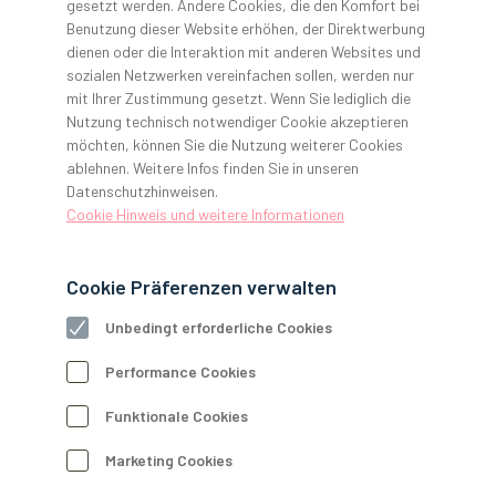
Behandlungsräume in
gesetzt werden. Andere Cookies, die den Komfort bei
Benutzung dieser Website erhöhen, der Direktwerbung
Gambia
dienen oder die Interaktion mit anderen Websites und
sozialen Netzwerken vereinfachen sollen, werden nur
mit Ihrer Zustimmung gesetzt. Wenn Sie lediglich die
Nutzung technisch notwendiger Cookie akzeptieren
möchten, können Sie die Nutzung weiterer Cookies
ablehnen. Weitere Infos finden Sie in unseren
Datenschutzhinweisen.
Cookie Hinweis und weitere Informationen
Neue zahnärztliche Behandlungsräume in Gambia
Im November 2022 richtete ein Team von ÄRZTE HELFEN
mit Unterstützung eines Medizintechnikers von GERL.
Cookie Präferenzen verwalten
Dental die neuen Behandlungsräume des Projekts TEETH in
der Partnerklinik in Serrekunda ein.Begeistert stand das
Unbedingt erforderliche Cookies
Wartungsteam von ÄRZTE HELFEN (Heiko Novy, Nico
Performance Cookies
Heinemann, Christoph Köhler) vor der ASB Clinic in
Serrekunda. Seit dem letzten Einsatz vor Ort, der
Funktionale Cookies
coronabedingt fast drei Jahre zurückliegt, hat sich viel
verändert. Die kleine Klinik erhielt eine zweite Etage, in der
Marketing Cookies
künftig die zwei zahnmedizinischen Behandlungsräume des
Projekts TEETH untergebracht sind.