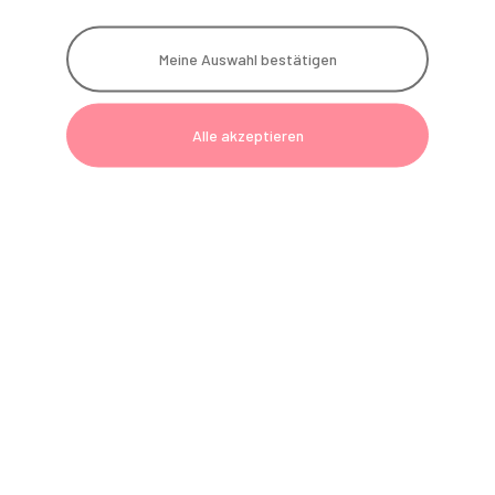
Instrumenten-Service
Meine Auswahl bestätigen
G
Geräte
Telefon:
0800 801090-6
Alle akzeptieren
E-Mail:
einrichtung@gerl-dental.de
Technik
Telefon:
0800 801090-7
E-Mail:
technik@gerl-dental.de
Fernwartung
Polster-Service
Reparatur-Service
Instrumenten-Service
Akademie
Telefon:
0800 801090-2
E-Mail:
akademie@gerl-dental.de