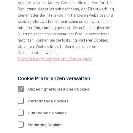
gesetzt werden. Andere Cookies, die den Komfort bei
Rogätzer Str. 8
Benutzung dieser Website erhöhen, der Direktwerbung
39106 Magdeburg
dienen oder die Interaktion mit anderen Websites und
sozialen Netzwerken vereinfachen sollen, werden nur
Regionaler Kontakt
mit Ihrer Zustimmung gesetzt. Wenn Sie lediglich die
Tel.: 0391 258942-00
Nutzung technisch notwendiger Cookie akzeptieren
Fax: 0391 258942-09
möchten, können Sie die Nutzung weiterer Cookies
magdeburg@gerl-dental.de
ablehnen. Weitere Infos finden Sie in unseren
Datenschutzhinweisen.
WhatsApp: 0800 801090-1
Cookie Hinweis und weitere Informationen
Geschäftszeiten
Mo–Do: 8:00–17:00 Uhr
Cookie Präferenzen verwalten
Freitag: 8:00–16:00 Uhr
Ausstellungs- und Seminarräume:
Unbedingt erforderliche Cookies
Jederzeit nach Vereinbarung
Performance Cookies
Unsere Hotlines
Funktionale Cookies
M
Material
Telefon:
0800 801090-1
Marketing Cookies
E-Mail:
material@gerl-dental.de