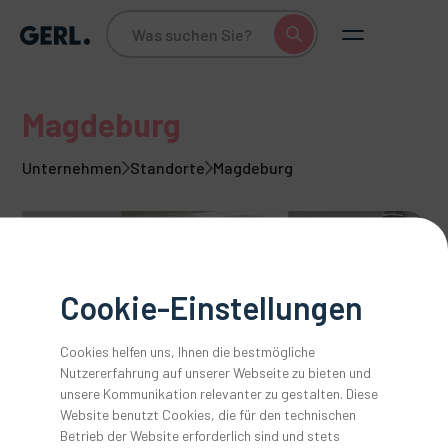
Magdeburg
Unternehmen
Standorte
Magdeburg
Cookie-Einstellungen
Cookies helfen uns, Ihnen die bestmögliche
Nutzererfahrung auf unserer Webseite zu bieten und
unsere Kommunikation relevanter zu gestalten. Diese
Slide 2 of 5.
Website benutzt Cookies, die für den technischen
Adresse
Betrieb der Website erforderlich sind und stets
Anton Gerl GmbH