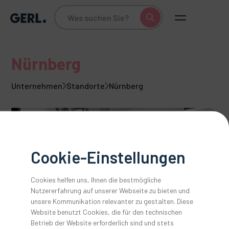
Nürnberg
Unternehmen
Standorte
Nürnberg
Cookie-Einstellungen
Cookies helfen uns, Ihnen die bestmögliche
Nutzererfahrung auf unserer Webseite zu bieten und
unsere Kommunikation relevanter zu gestalten. Diese
Slide 4 of 5.
Website benutzt Cookies, die für den technischen
Adresse
Betrieb der Website erforderlich sind und stets
Anton Gerl GmbH