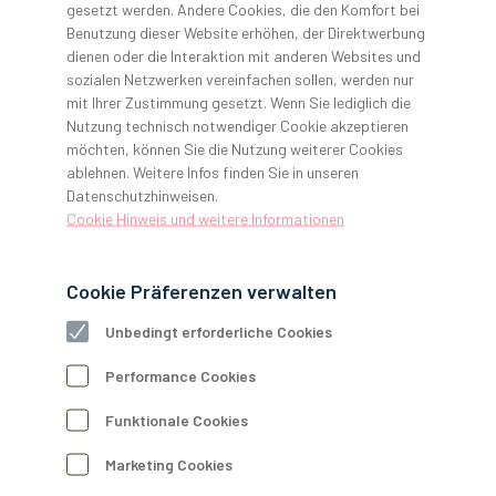
gesetzt werden. Andere Cookies, die den Komfort bei
Südwestpark 65
Benutzung dieser Website erhöhen, der Direktwerbung
90449 Nürnberg
dienen oder die Interaktion mit anderen Websites und
sozialen Netzwerken vereinfachen sollen, werden nur
Regionaler Kontakt
mit Ihrer Zustimmung gesetzt. Wenn Sie lediglich die
Tel.: 0911 252262-20
Nutzung technisch notwendiger Cookie akzeptieren
Fax: 0911 252262-29
möchten, können Sie die Nutzung weiterer Cookies
nuernberg@gerl-dental.de
ablehnen. Weitere Infos finden Sie in unseren
Datenschutzhinweisen.
WhatsApp: 0800 801090-1
Cookie Hinweis und weitere Informationen
Geschäftszeiten
Mo–Do: 8:00–17:00 Uhr
Cookie Präferenzen verwalten
Freitag: 8:00–16:00 Uhr
Ausstellungs- und Seminarräume:
Unbedingt erforderliche Cookies
Jederzeit nach Vereinbarung
Performance Cookies
Unsere Hotlines
Funktionale Cookies
M
Material
Telefon:
0800 801090-1
Marketing Cookies
E-Mail:
material@gerl-dental.de