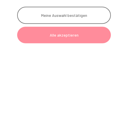
Instrumenten-Service
Meine Auswahl bestätigen
G
Geräte
Telefon:
0800 801090-6
Alle akzeptieren
E-Mail:
einrichtung@gerl-dental.de
Technik
Telefon:
0800 801090-7
E-Mail:
technik@gerl-dental.de
Fernwartung
Polster-Service
Reparatur-Service
Instrumenten-Service
Akademie
Telefon:
0800 801090-2
E-Mail:
akademie@gerl-dental.de